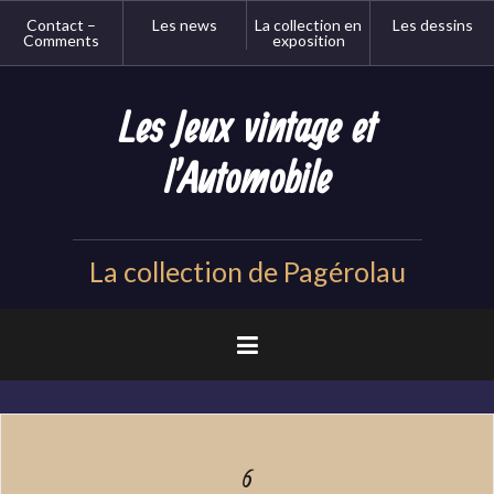
Aller
Contact –
Les news
La collection en
Les dessins
au
Comments
exposition
contenu
principal
Les Jeux vintage et
l'Automobile
La collection de Pagérolau
6