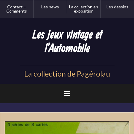
Aller
Contact –
Les news
La collection en
Les dessins
au
Comments
exposition
contenu
principal
Les Jeux vintage et
l'Automobile
La collection de Pagérolau