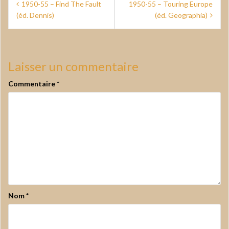
1950-55 – Find The Fault
1950-55 – Touring Europe
de
(éd. Dennis)
(éd. Geographia)
l’article
Laisser un commentaire
Commentaire
*
Nom
*