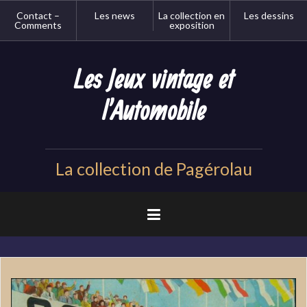
Aller
Contact –
Les news
La collection en
Les dessins
au
Comments
exposition
contenu
principal
Les Jeux vintage et
l'Automobile
La collection de Pagérolau