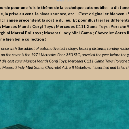
Vues :
893
orde pour une fois le thème de la technique automobile : la distance
 la prise au vent, le niveau sonore, etc… C’est original et bienvenu 
l’année précendent la sortie du jeu. Et pour illustrer les différents
 : Mancos Mantis Corgi Toys ; Mercedes C111 Gama Toys ; Porsche 
ini Marzal Politoys ; Maserati Indy Mini Gama ; Chevrolet Astro II 
e bien belle collection !
once with the subject of automotive technology: braking distance, turning radius,
e on the cover is the 1971 Mercedes-Benz 350 SLC, unveiled the year before the ga
es of die-cast cars: Mancos Mantis Corgi Toys; Mercedes C111 Gama Toys; Porsc
aserati Indy Mini Gama; Chevrolet Astro II Mebetoys. I identified and titled th