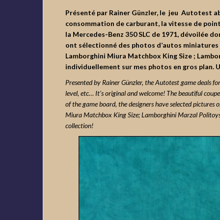
Présenté par Rainer Günzler, le jeu Autotest ab
consommation de carburant, la vitesse de pointe,
la Mercedes-Benz 350 SLC de 1971, dévoilée donc 
ont sélectionné des photos d’autos miniatures
Lamborghini Miura Matchbox King Size ; Lamborgh
individuellement sur mes photos en gros plan. Un
Presented by Rainer Günzler, the Autotest game deals for 
level, etc… It’s original and welcome! The beautiful coup
of the game board, the designers have selected pictur
Miura Matchbox King Size; Lamborghini Marzal Politoys; M
collection!