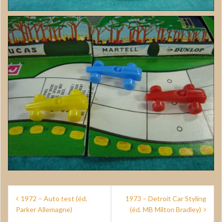
Navigation
1972 – Auto test (éd.
1973 – Detroit Car Styling
de
Parker Allemagne)
(éd. MB Milton Bradley)