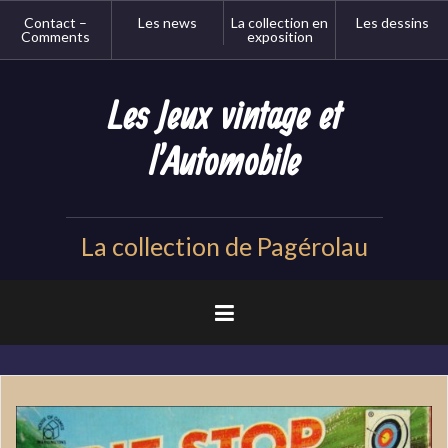
Aller
Contact –
Les news
La collection en
Les dessins
au
Comments
exposition
contenu
principal
Les Jeux vintage et
l'Automobile
La collection de Pagérolau