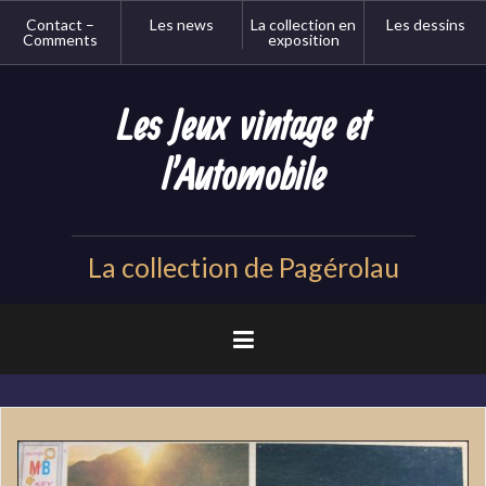
Aller
Contact –
Les news
La collection en
Les dessins
au
Comments
exposition
contenu
principal
Les Jeux vintage et
l'Automobile
La collection de Pagérolau