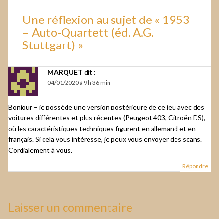
Une réflexion au sujet de «
1953
– Auto-Quartett (éd. A.G.
Stuttgart)
»
MARQUET
dit :
04/01/2020 à 9 h 36 min
Bonjour – je possède une version postérieure de ce jeu avec des
voitures différentes et plus récentes (Peugeot 403, Citroën DS),
où les caractéristiques techniques figurent en allemand et en
français. Si cela vous intéresse, je peux vous envoyer des scans.
Cordialement à vous.
Répondre
Laisser un commentaire