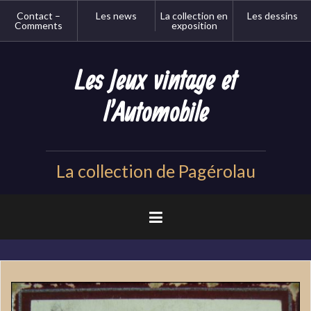
Aller
Contact –
Les news
La collection en
Les dessins
au
Comments
exposition
contenu
principal
Les Jeux vintage et
l'Automobile
La collection de Pagérolau