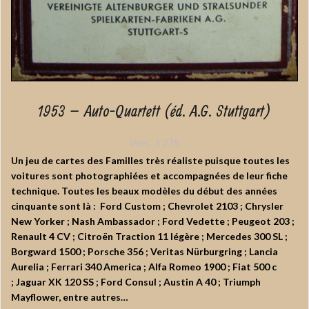
1953 – Auto-Quartett (éd. A.G. Stuttgart)
Vues :
1 275
Un jeu de cartes des Familles très réaliste puisque toutes les
voitures sont photographiées et accompagnées de leur fiche
technique. Toutes les beaux modèles du début des années
cinquante sont là : Ford Custom ; Chevrolet 2103 ; Chrysler
New Yorker ; Nash Ambassador ; Ford Vedette ; Peugeot 203 ;
Renault 4 CV ; Citroën Traction 11 légère ; Mercedes 300 SL ;
Borgward 1500 ; Porsche 356 ; Veritas Nürburgring ; Lancia
Aurelia ; Ferrari 340 America ; Alfa Romeo 1900 ; Fiat 500 c
; Jaguar XK 120 SS ; Ford Consul ; Austin A 40 ; Triumph
Mayflower, entre autres…