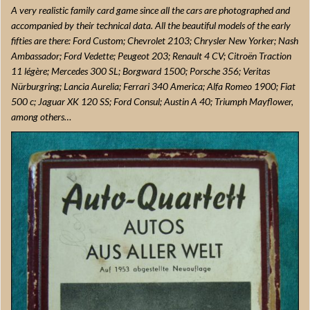
A very realistic family card game since all the cars are photographed and
accompanied by their technical data. All the beautiful models of the early
fifties are there: Ford Custom; Chevrolet 2103; Chrysler New Yorker; Nash
Ambassador; Ford Vedette; Peugeot 203; Renault 4 CV; Citroën Traction
11 légère; Mercedes 300 SL; Borgward 1500; Porsche 356; Veritas
Nürburgring; Lancia Aurelia; Ferrari 340 America; Alfa Romeo 1900; Fiat
500 c; Jaguar XK 120 SS; Ford Consul; Austin A 40; Triumph Mayflower,
among others…