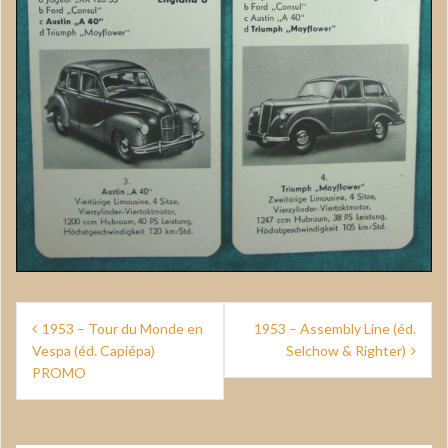
Navigation
1953 – Tour du Monde en
1953 – Assembly Line (éd.
de
Vespa (éd. Capiépa)
Selchow & Righter)
PROMO
l’article