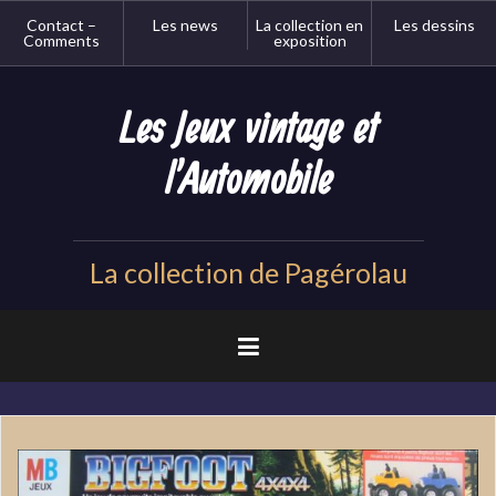
Aller
Contact –
Les news
La collection en
Les dessins
au
Comments
exposition
contenu
principal
Les Jeux vintage et
l'Automobile
La collection de Pagérolau