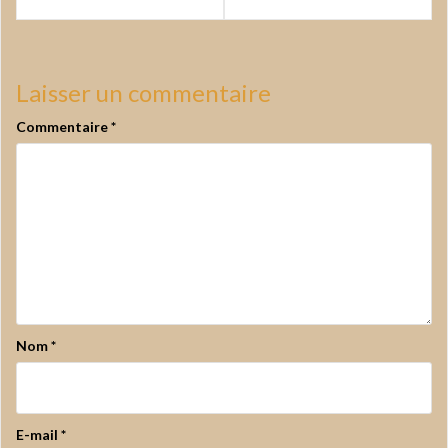
l’article
Laisser un commentaire
Commentaire
*
Nom
*
E-mail
*