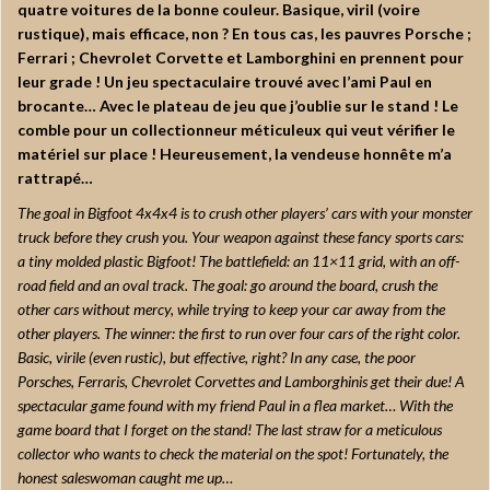
quatre voitures de la bonne couleur. Basique, viril (voire
rustique), mais efficace, non ? En tous cas, les pauvres Porsche ;
Ferrari ; Chevrolet Corvette et Lamborghini en prennent pour
leur grade ! Un jeu spectaculaire trouvé avec l’ami Paul en
brocante… Avec le plateau de jeu que j’oublie sur le stand ! Le
comble pour un collectionneur méticuleux qui veut vérifier le
matériel sur place ! Heureusement, la vendeuse honnête m’a
rattrapé…
The goal in Bigfoot 4x4x4 is to crush other players’ cars with your monster
truck before they crush you. Your weapon against these fancy sports cars:
a tiny molded plastic Bigfoot! The battlefield: an 11×11 grid, with an off-
road field and an oval track. The goal: go around the board, crush the
other cars without mercy, while trying to keep your car away from the
other players. The winner: the first to run over four cars of the right color.
Basic, virile (even rustic), but effective, right? In any case, the poor
Porsches, Ferraris, Chevrolet Corvettes and Lamborghinis get their due! A
spectacular game found with my friend Paul in a flea market… With the
game board that I forget on the stand! The last straw for a meticulous
collector who wants to check the material on the spot! Fortunately, the
honest saleswoman caught me up…