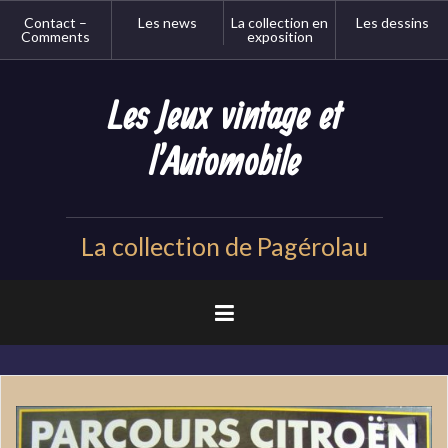
Aller
Contact –
Les news
La collection en
Les dessins
au
Comments
exposition
contenu
principal
Les Jeux vintage et
l'Automobile
La collection de Pagérolau