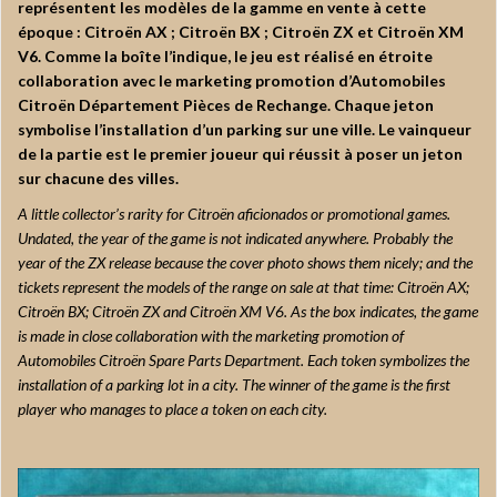
représentent les modèles de la gamme en vente à cette
époque : Citroën AX ; Citroën BX ; Citroën ZX et Citroën XM
V6. Comme la boîte l’indique, le jeu est réalisé en étroite
collaboration avec le marketing promotion d’Automobiles
Citroën Département Pièces de Rechange. Chaque jeton
symbolise l’installation d’un parking sur une ville. Le vainqueur
de la partie est le premier joueur qui réussit à poser un jeton
sur chacune des villes.
A little collector’s rarity for Citroën aficionados or promotional games.
Undated, the year of the game is not indicated anywhere. Probably the
year of the ZX release because the cover photo shows them nicely; and the
tickets represent the models of the range on sale at that time: Citroën AX;
Citroën BX; Citroën ZX and Citroën XM V6. As the box indicates, the game
is made in close collaboration with the marketing promotion of
Automobiles Citroën Spare Parts Department. Each token symbolizes the
installation of a parking lot in a city. The winner of the game is the first
player who manages to place a token on each city.