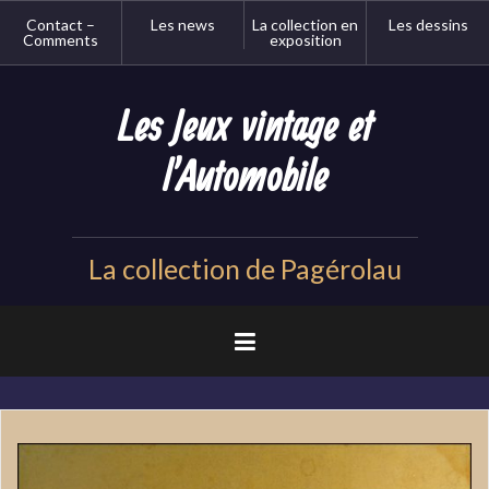
Aller
Contact –
Les news
La collection en
Les dessins
au
Comments
exposition
contenu
principal
Les Jeux vintage et
l'Automobile
La collection de Pagérolau