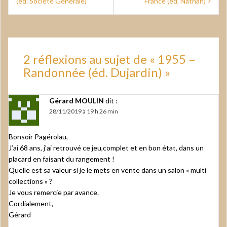
de
(éd. Société Générale)
France (éd. Nathan)
l’article
2 réflexions au sujet de «
1955 –
Randonnée (éd. Dujardin)
»
Gérard MOULIN
dit :
28/11/2019 à 19 h 26 min
Bonsoir Pagérolau,
J’ai 68 ans, j’ai retrouvé ce jeu,complet et en bon état, dans un
placard en faisant du rangement !
Quelle est sa valeur si je le mets en vente dans un salon « multi
collections » ?
Je vous remercie par avance.
Cordialement,
Gérard