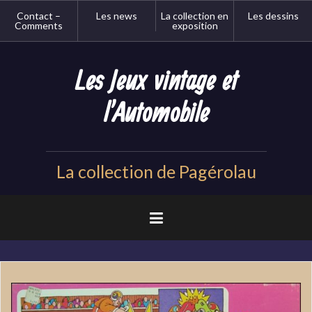
Aller
Contact –
Les news
La collection en
Les dessins
au
Comments
exposition
contenu
principal
Les Jeux vintage et
l'Automobile
La collection de Pagérolau