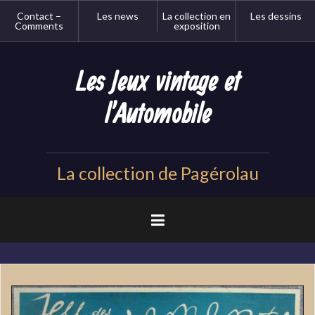
Aller
Contact –
Les news
La collection en
Les dessins
au
Comments
exposition
contenu
principal
Les Jeux vintage et
l'Automobile
La collection de Pagérolau