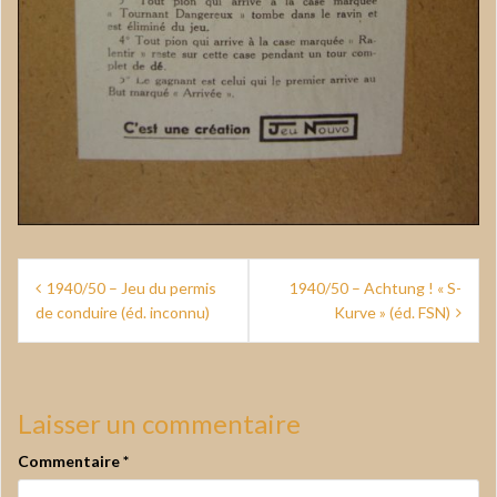
Navigation
1940/50 – Jeu du permis
1940/50 – Achtung ! « S-
de
de conduire (éd. inconnu)
Kurve » (éd. FSN)
l’article
Laisser un commentaire
Commentaire
*