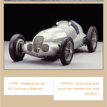
Navigation
1948 – Hugging the rail
1950/55 – Kreuz und quer
de
(éd. Selchow & Righter)
durch den Verkehr (éd. Aral)
PROMO
l’article