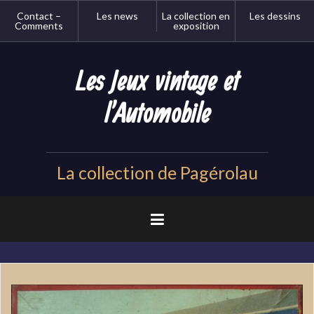
Aller
Contact –
Les news
La collection en
Les dessins
au
Comments
exposition
contenu
principal
Les Jeux vintage et
l'Automobile
La collection de Pagérolau