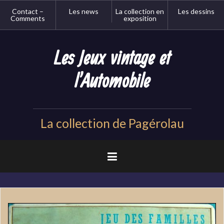
Aller
Contact –
Les news
La collection en
Les dessins
au
Comments
exposition
contenu
principal
Les Jeux vintage et
l'Automobile
La collection de Pagérolau