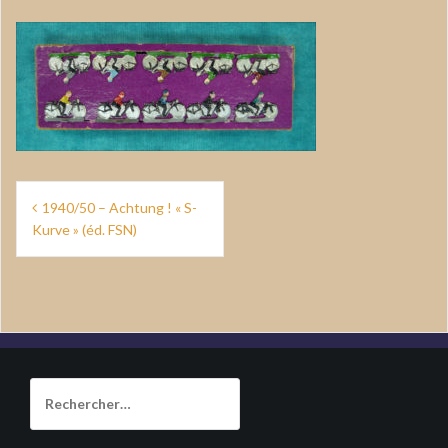
Navigation
1940/50 – Achtung ! « S-
de
Kurve » (éd. FSN)
l’article
Rechercher :