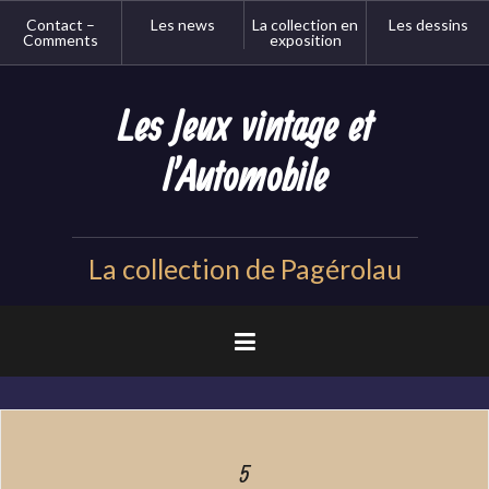
Aller
Contact –
Les news
La collection en
Les dessins
au
Comments
exposition
contenu
principal
Les Jeux vintage et
l'Automobile
La collection de Pagérolau
5