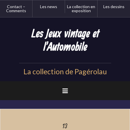
Aller
Contact –
Les news
La collection en
Les dessins
au
Comments
exposition
contenu
principal
Les Jeux vintage et
l'Automobile
La collection de Pagérolau
13