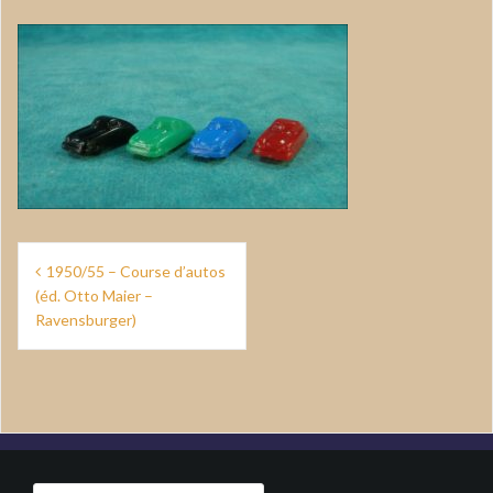
Navigation
1950/55 – Course d’autos
de
(éd. Otto Maier –
Ravensburger)
l’article