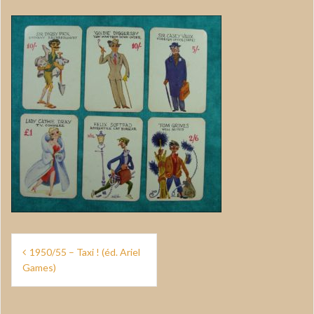
Navigation
1950/55 – Taxi ! (éd. Ariel
de
Games)
l’article