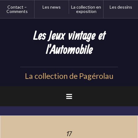
Aller
Contact –
Les news
La collection en
Les dessins
au
Comments
exposition
contenu
principal
Les Jeux vintage et
l'Automobile
La collection de Pagérolau
17