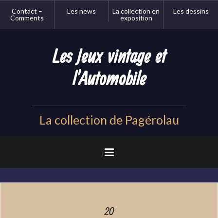
Aller
Contact –
Les news
La collection en
Les dessins
au
Comments
exposition
contenu
principal
Les Jeux vintage et
l'Automobile
La collection de Pagérolau
20