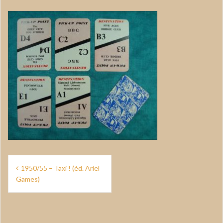
Navigation
1950/55 – Taxi ! (éd. Ariel
de
Games)
l’article