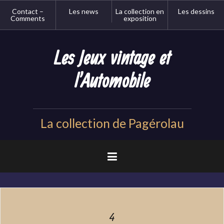
Aller
Contact –
Les news
La collection en
Les dessins
au
Comments
exposition
contenu
principal
Les Jeux vintage et
l'Automobile
La collection de Pagérolau
4