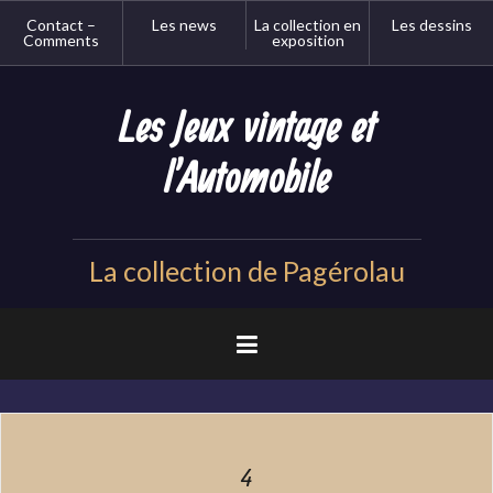
Aller
Contact –
Les news
La collection en
Les dessins
au
Comments
exposition
contenu
principal
Les Jeux vintage et
l'Automobile
La collection de Pagérolau
4