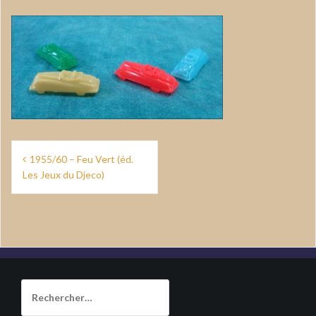
Navigation
1955/60 – Feu Vert (éd.
de
Les Jeux du Djeco)
l’article
Rechercher :