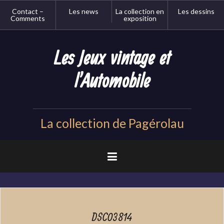
Aller
Contact –
Les news
La collection en
Les dessins
au
Comments
exposition
contenu
principal
Les Jeux vintage et
l'Automobile
La collection de Pagérolau
DSC03814