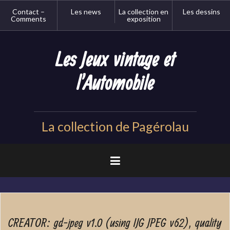
Aller
Contact –
Les news
La collection en
Les dessins
au
Comments
exposition
contenu
principal
Les Jeux vintage et
l'Automobile
La collection de Pagérolau
CREATOR: gd-jpeg v1.0 (using IJG JPEG v62), quality