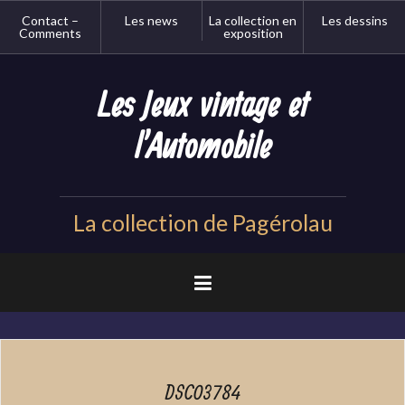
Aller
Contact –
Les news
La collection en
Les dessins
au
Comments
exposition
contenu
principal
Les Jeux vintage et
l'Automobile
La collection de Pagérolau
DSC03784