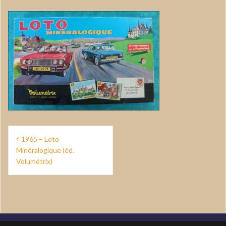
Navigation
1965 – Loto
de
Minéralogique (éd.
Volumétrix)
l’article