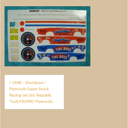
Navigation
1968 – Shutdown !
de
Plymouth Super Stock
Racing set (éd. Republic
l’article
Tool) PROMO Plymouth