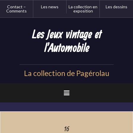
Aller
Contact –
Les news
La collection en
Les dessins
au
Comments
exposition
contenu
principal
Les Jeux vintage et
l'Automobile
La collection de Pagérolau
16