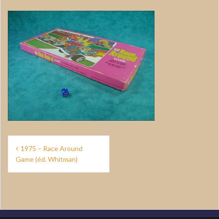
Navigation
1975 – Race Around
de
Game (éd. Whitman)
l’article