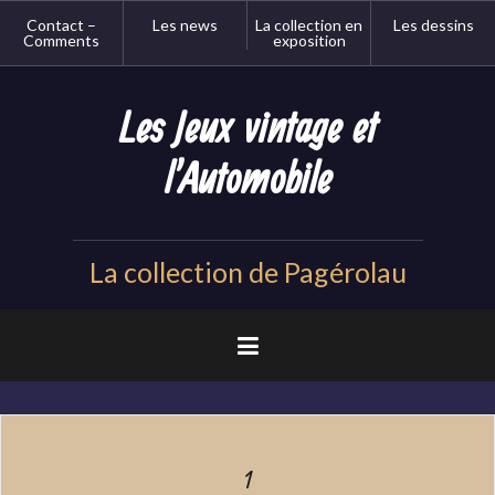
Aller
Contact –
Les news
La collection en
Les dessins
au
Comments
exposition
contenu
principal
Les Jeux vintage et
l'Automobile
La collection de Pagérolau
1