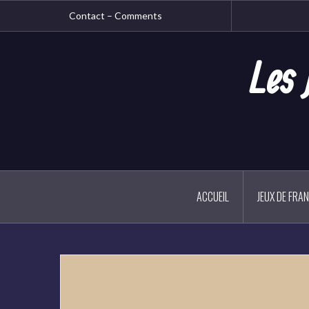
Aller
Contact – Comments
au
contenu
principal
Les 
ACCUEIL
JEUX DE FRA