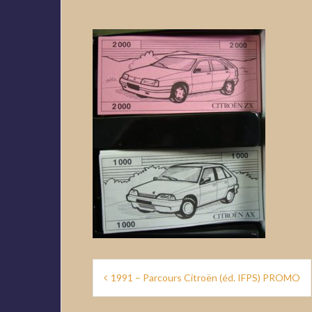
Navigation
1991 – Parcours Citroën (éd. IFPS) PROMO
de