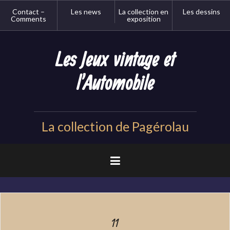
Aller
Contact –
Les news
La collection en
Les dessins
au
Comments
exposition
contenu
principal
Les Jeux vintage et
l'Automobile
La collection de Pagérolau
11