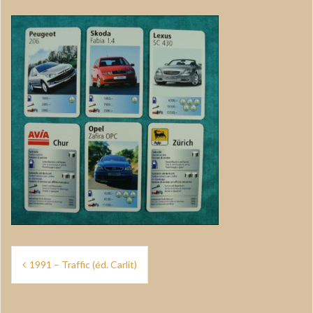
Navigation
1991 – Traffic (éd. Carlit)
de
l’article