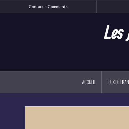
Aller
Contact – Comments
au
contenu
principal
Les 
ACCUEIL
JEUX DE FRA