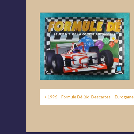
Navigation
1996 – Formule Dé (éd. Descartes – Eurogame
de
l’article