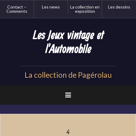
Aller
Contact –
Les news
La collection en
Les dessins
au
Comments
exposition
contenu
principal
Les Jeux vintage et
l'Automobile
La collection de Pagérolau
4