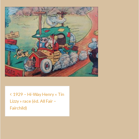
Navigation
1929 – Hi-Way Henry « Tin
de
Lizzy » race (éd. All Fair –
Fairchild)
l’article