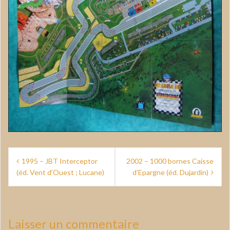
Navigation
1995 – JBT Interceptor
2002 – 1000 bornes Caisse
de
(éd. Vent d’Ouest ; Lucane)
d’Epargne (éd. Dujardin)
l’article
Laisser un commentaire