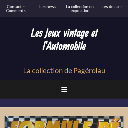
Aller
Contact –
Les news
La collection en
Les dessins
au
Comments
exposition
contenu
principal
Les Jeux vintage et
l'Automobile
La collection de Pagérolau