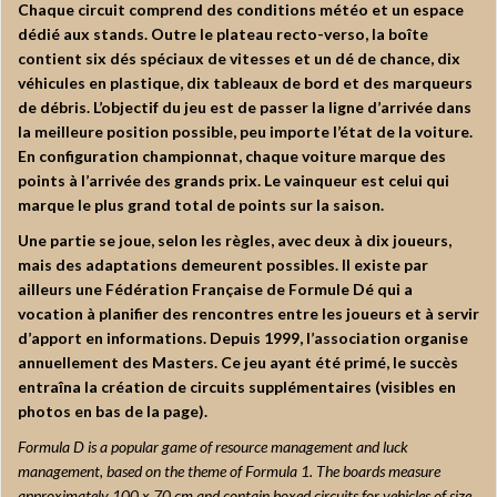
Chaque circuit comprend des conditions météo et un espace
dédié aux stands. Outre le plateau recto-verso, la boîte
contient six dés spéciaux de vitesses et un dé de chance, dix
véhicules en plastique, dix tableaux de bord et des marqueurs
de débris. L’objectif du jeu est de passer la ligne d’arrivée dans
la meilleure position possible, peu importe l’état de la voiture.
En configuration championnat, chaque voiture marque des
points à l’arrivée des grands prix. Le vainqueur est celui qui
marque le plus grand total de points sur la saison.
Une partie se joue, selon les règles, avec deux à dix joueurs,
mais des adaptations demeurent possibles. Il existe par
ailleurs une Fédération Française de Formule Dé qui a
vocation à planifier des rencontres entre les joueurs et à servir
d’apport en informations. Depuis 1999, l’association organise
annuellement des Masters. Ce jeu ayant été primé, le succès
entraîna la création de circuits supplémentaires (visibles en
photos en bas de la page).
Formula D is a popular game of resource management and luck
management, based on the theme of Formula 1. The boards measure
approximately 100 x 70 cm and contain boxed circuits for vehicles of size