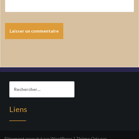
Rechercher :
Liens
______
Fièrement propulsé par WordPress
|
Thème
Oria
par