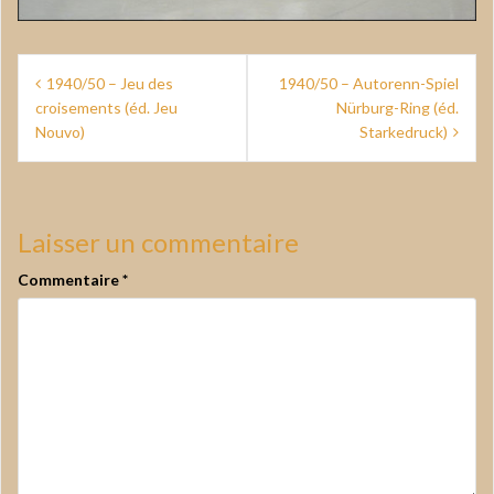
Navigation
1940/50 – Jeu des
1940/50 – Autorenn-Spiel
de
croisements (éd. Jeu
Nürburg-Ring (éd.
Nouvo)
Starkedruck)
l’article
Laisser un commentaire
Commentaire
*