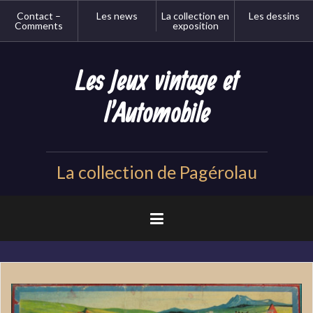
Aller
Contact –
Les news
La collection en
Les dessins
au
Comments
exposition
contenu
principal
Les Jeux vintage et
l'Automobile
La collection de Pagérolau