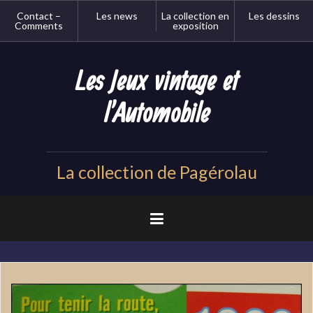
Aller
Contact –
Les news
La collection en
Les dessins
au
Comments
exposition
contenu
principal
Les Jeux vintage et
l'Automobile
La collection de Pagérolau