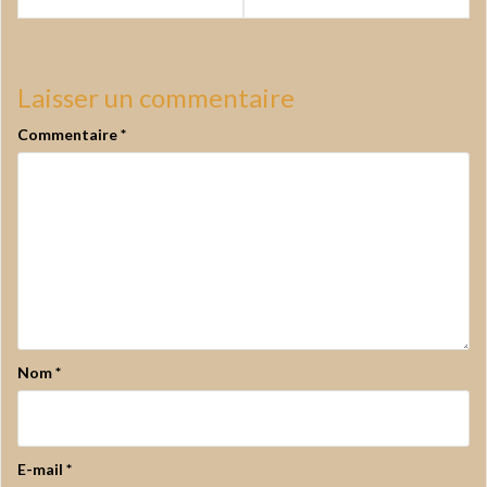
l’article
Laisser un commentaire
Commentaire
*
Nom
*
E-mail
*