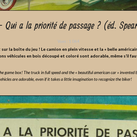
 Qui a la priorité de passage ? (éd. Spear
Vues :
1 064
t sur la boîte du jeu ! Le camion en plein vitesse et la « belle américa
 pions véhicules en bois découpé et coloré sont adorable, même s’il fa
n the game box! The truck in full speed and the « beautiful american car » invente
ehicles are adorable, even if it takes a little imagination to recognize the biker!