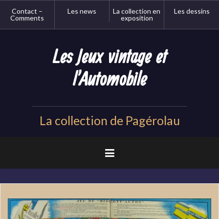
Aller
Contact –
Les news
La collection en
Les dessins
au
Comments
exposition
contenu
principal
Les Jeux vintage et
l'Automobile
La collection de Pagérolau