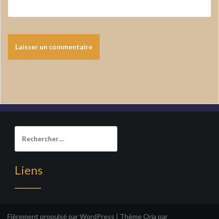
Rechercher :
Liens
______
Fièrement propulsé par WordPress
|
Thème
Oria
par