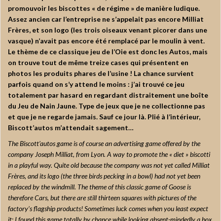
promouvoir les biscottes « de régime » de manière ludique.
Assez ancien car l’entreprise ne s’appelait pas encore Milliat
Frères, et son logo (les trois oiseaux venant picorer dans une
vasque) n’avait pas encore été remplacé par le moulin à vent.
Le thème de ce classique jeu de l’Oie est donc les Autos, mais
on trouve tout de même treize cases qui présentent en
photos les produits phares de l’usine ! La chance survient
parfois quand on s’y attend le moins : j’ai trouvé ce jeu
totalement par hasard en regardant distraitement une boîte
du Jeu de Nain Jaune. Type de jeux que je ne collectionne pas
et que je ne regarde jamais. Sauf ce jour là. Plié à l’intérieur,
Biscott’autos m’attendait sagement…
The Biscott’autos game is of course an advertising game offered by the
company Joseph Milliat, from Lyon. A way to promote the « diet » biscotti
in a playful way. Quite old because the company was not yet called Milliat
Frères, and its logo (the three birds pecking in a bowl) had not yet been
replaced by the windmill. The theme of this classic game of Goose is
therefore Cars, but there are still thirteen squares with pictures of the
factory’s flagship products! Sometimes luck comes when you least expect
it: I found this game totally by chance while looking absent-mindedly a box