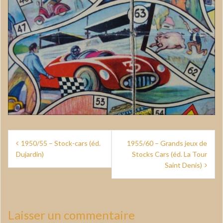
Navigation
1950/55 – Stock-cars (éd.
1955/60 – Grands jeux de
de
Dujardin)
Stocks Cars (éd. La Tour
Saint Denis)
l’article
Laisser un commentaire