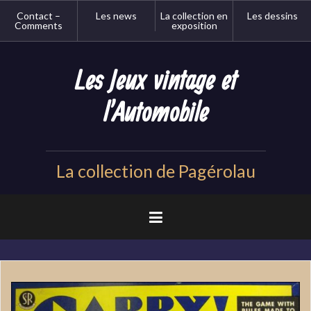
Aller
Contact –
Les news
La collection en
Les dessins
au
Comments
exposition
contenu
principal
Les Jeux vintage et
l'Automobile
La collection de Pagérolau