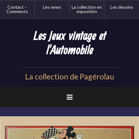
Aller
Contact –
Les news
La collection en
Les dessins
au
Comments
exposition
contenu
principal
Les Jeux vintage et
l'Automobile
La collection de Pagérolau