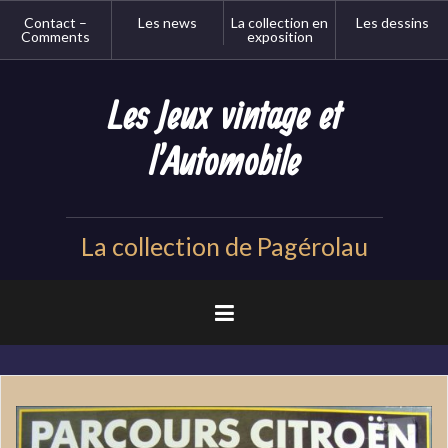
Aller
Contact –
Les news
La collection en
Les dessins
au
Comments
exposition
contenu
principal
Les Jeux vintage et
l'Automobile
La collection de Pagérolau