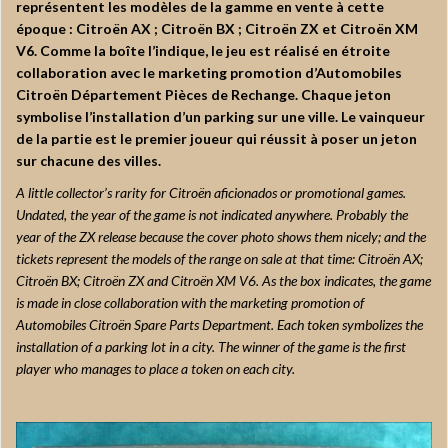
représentent les modèles de la gamme en vente à cette
époque : Citroën AX ; Citroën BX ; Citroën ZX et Citroën XM
V6. Comme la boîte l’indique, le jeu est réalisé en étroite
collaboration avec le marketing promotion d’Automobiles
Citroën Département Pièces de Rechange. Chaque jeton
symbolise l’installation d’un parking sur une ville. Le vainqueur
de la partie est le premier joueur qui réussit à poser un jeton
sur chacune des villes.
A little collector’s rarity for Citroën aficionados or promotional games.
Undated, the year of the game is not indicated anywhere. Probably the
year of the ZX release because the cover photo shows them nicely; and the
tickets represent the models of the range on sale at that time: Citroën AX;
Citroën BX; Citroën ZX and Citroën XM V6. As the box indicates, the game
is made in close collaboration with the marketing promotion of
Automobiles Citroën Spare Parts Department. Each token symbolizes the
installation of a parking lot in a city. The winner of the game is the first
player who manages to place a token on each city.