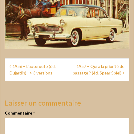
Navigation
1956 – L’autoroute (éd.
1957 – Qui a la priorité de
de
Dujardin) –> 3 versions
passage ? (éd. Spear Spiel)
l’article
Laisser un commentaire
Commentaire
*