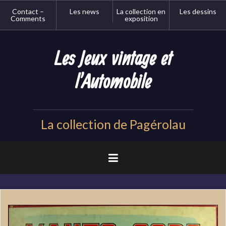
Aller
Contact –
Les news
La collection en
Les dessins
au
Comments
exposition
contenu
principal
Les Jeux vintage et
l'Automobile
La collection de Pagérolau