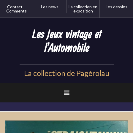
Aller
Contact –
Les news
La collection en
Les dessins
au
Comments
exposition
contenu
principal
Les Jeux vintage et
l'Automobile
La collection de Pagérolau