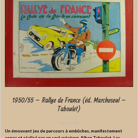
1950/55 – Rallye de France (éd. Marcheseul –
Taboulet)
Vues :
2 347
Un émouvant jeu de parcours à embûches, manifestement
conçu et réalisé par un seul créateur, Alban Taboulet. Les