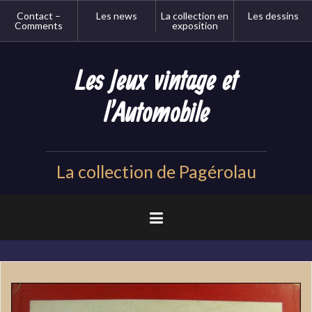
Aller
Contact –
Les news
La collection en
Les dessins
au
Comments
exposition
contenu
principal
Les Jeux vintage et
l'Automobile
La collection de Pagérolau