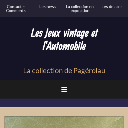
Aller
Contact –
Les news
La collection en
Les dessins
au
Comments
exposition
contenu
principal
Les Jeux vintage et
l'Automobile
La collection de Pagérolau