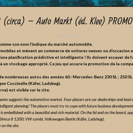
 (circa) – Auto Markt (éd. Klee) PROMO
Vues :
986
comme son nom l’indique du marché automobile.
mobiles et mènent un commerce de voitures neuves ou d’occasion e
’une planification prédictive et intelligente !
Ils doivent essayer de 
 à un stockage approprié. Ce jeu qui assure la promotion de la comp
t de nombreuses autos des années 60 : Mercedes-Benz 230 SL ; 250 SL 
en Coccinelle (Käfer, Ladybug).
e) est visible sur le site.
name suggests the automotive market.
Four players are car dealerships and lead 
telligent planning!
The players must try to cope with future business developm
s embellished with a beautiful and rich material.
On the lid and on the board, a
; Simca 8 1200; VW combi, Volkswagen Beetle (Käfer, Ladybug).
 on the site.