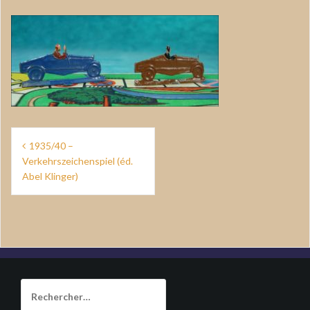
Navigation
1935/40 –
de
Verkehrszeichenspiel (éd.
Abel Klinger)
l’article
Rechercher :