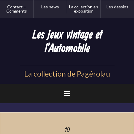
Aller
Contact –
Les news
La collection en
Les dessins
au
Comments
exposition
contenu
principal
Les Jeux vintage et
l'Automobile
La collection de Pagérolau
10