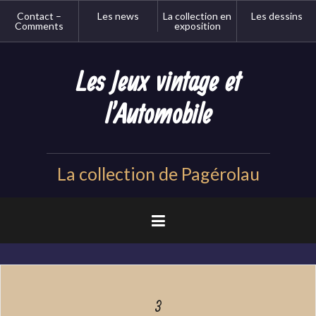
Aller
Contact –
Les news
La collection en
Les dessins
au
Comments
exposition
contenu
principal
Les Jeux vintage et
l'Automobile
La collection de Pagérolau
3