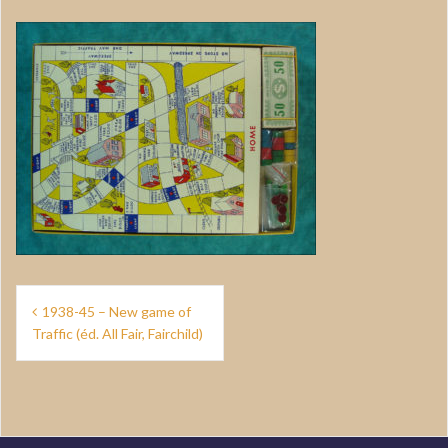
Navigation
1938-45 – New game of
de
Traffic (éd. All Fair, Fairchild)
l’article