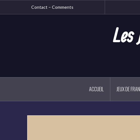
Aller
Contact – Comments
au
contenu
principal
Les 
ACCUEIL
JEUX DE FRA