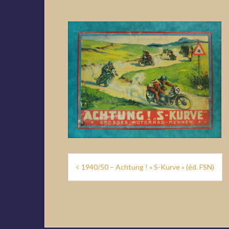
Navigation
1940/50 – Achtung ! « S-Kurve » (éd. FSN)
de
l’article