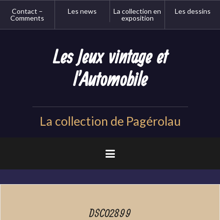
Aller
Contact –
Les news
La collection en
Les dessins
au
Comments
exposition
contenu
principal
Les Jeux vintage et
l'Automobile
La collection de Pagérolau
DSC02899