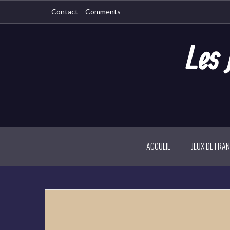
Aller
Contact – Comments
au
contenu
principal
Les 
ACCUEIL
JEUX DE FRA