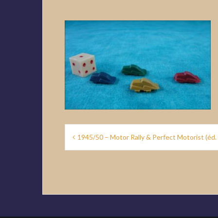
Navigation
1945/50 – Motor Rally & Perfect Motorist (éd. 
de
l’article