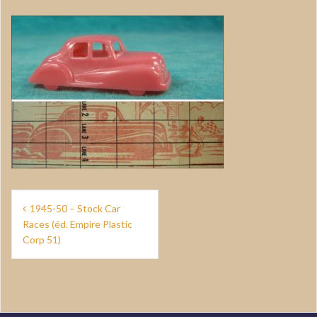
Navigation
1945-50 – Stock Car
de
Races (éd. Empire Plastic
Corp 51)
l’article