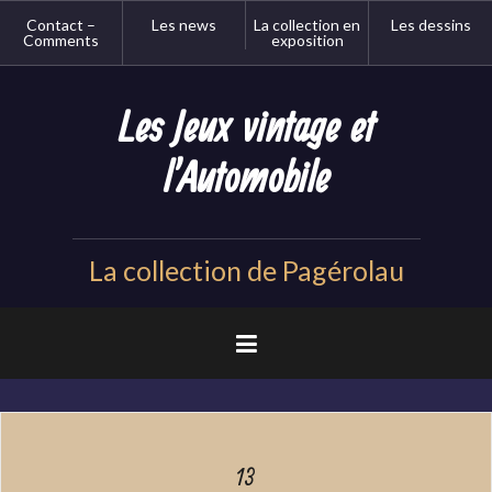
Aller
Contact –
Les news
La collection en
Les dessins
au
Comments
exposition
contenu
principal
Les Jeux vintage et
l'Automobile
La collection de Pagérolau
13