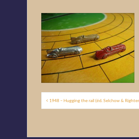
Navigation
1948 – Hugging the rail (éd. Selchow & Righter
de
l’article