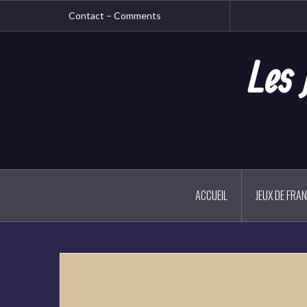
Aller
Contact – Comments
au
contenu
principal
Les 
ACCUEIL
JEUX DE FRA