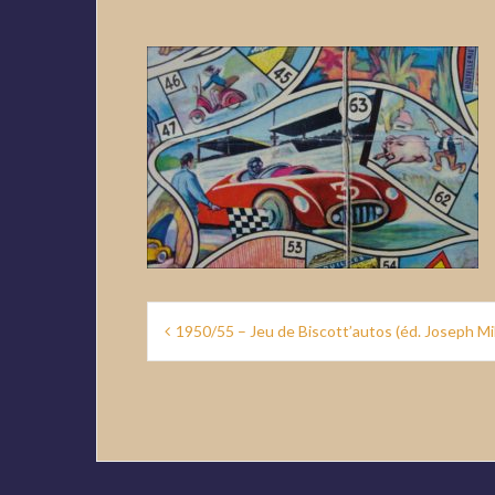
Navigation
1950/55 – Jeu de Biscott’autos (éd. Joseph M
de
l’article