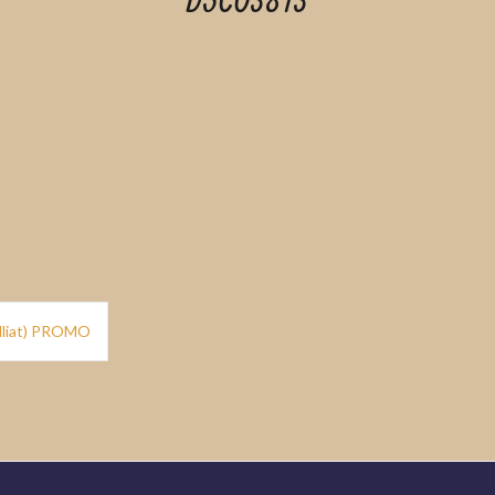
DSC03813
illiat) PROMO