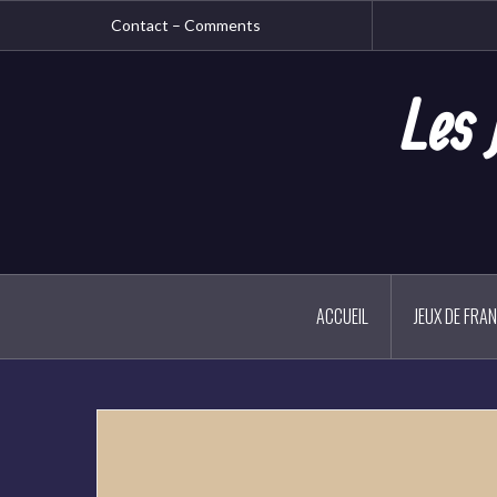
Aller
Contact – Comments
au
contenu
principal
Les 
ACCUEIL
JEUX DE FRA